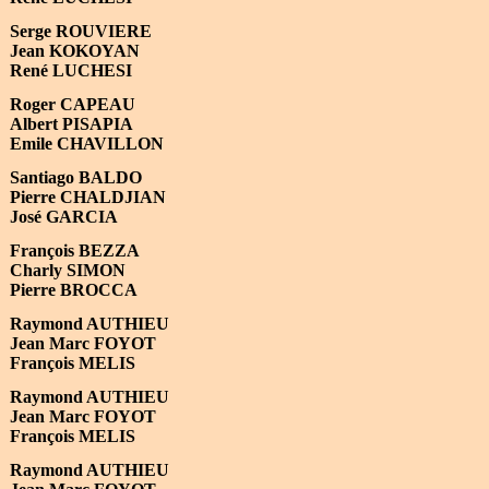
Serge ROUVIERE
Jean KOKOYAN
René LUCHESI
Roger CAPEAU
Albert PISAPIA
Emile CHAVILLON
Santiago BALDO
Pierre CHALDJIAN
José GARCIA
Fran
ç
ois BEZZA
Charly SIMON
Pierre BROCCA
Raymond AUTHIEU
Jean Marc FOYOT
Fran
ç
ois MELIS
Raymond AUTHIEU
Jean Marc FOYOT
Fran
ç
ois MELIS
Raymond AUTHIEU