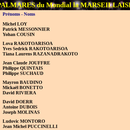
PALMARES du Mondial la MARSEILLAIS
Prénoms - Noms
Michel LOY
P
atrick MESSONNIER
Yohan COUSIN
Lova RAKOTOARISOA
Yves Sedrick RAKOTOARISOA
Tiana Laurens RAZANADRAKOTO
Jean Claude JOUFFRE
Philippe QUINTAIS
Philippe SUCHAUD
Mayron BAUDINO
Mickaël BONETTO
David RIVIERA
David DOERR
Antoine DUBOIS
Joseph MOLINAS
Ludovic MONTORO
Jean Michel PUCCINELLI