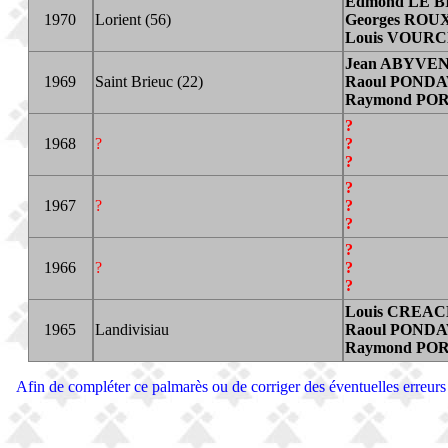
Edmond LE 
1970
Lorient (56)
Georges ROU
Louis VOUR
Jean ABYVE
1969
Saint Brieuc (22)
Raoul POND
Raymond PO
?
1968
?
?
?
?
1967
?
?
?
?
1966
?
?
?
Louis CREA
1965
Landivisiau
Raoul POND
Raymond PO
Afin de compléter ce palmarès ou de corriger des éventuelles erreurs 