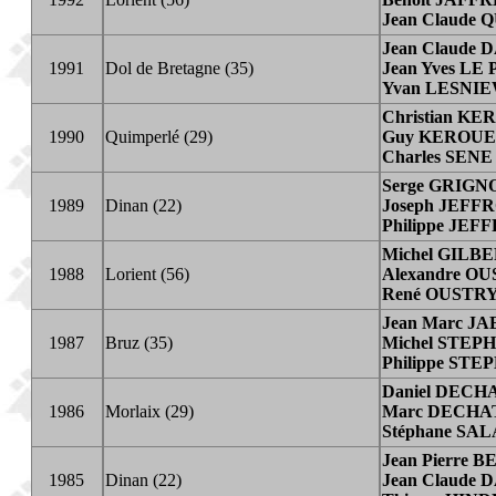
Jean Claude
Jean Claude
1991
Dol de Bretagne (35)
Jean Yves L
Yvan LESNI
Christian K
1990
Quimperlé (29)
Guy KEROU
Charles SENE
Serge GRIGN
1989
Dinan (22)
Joseph JEFF
Philippe JEF
Michel GILB
1988
Lorient (56)
Alexandre O
René OUSTR
Jean Marc J
1987
Bruz (35)
Michel STEP
Philippe ST
Daniel DEC
1986
Morlaix (29)
Marc DECHA
Stéphane SA
Jean Pierre
1985
Dinan (22)
Jean Claude