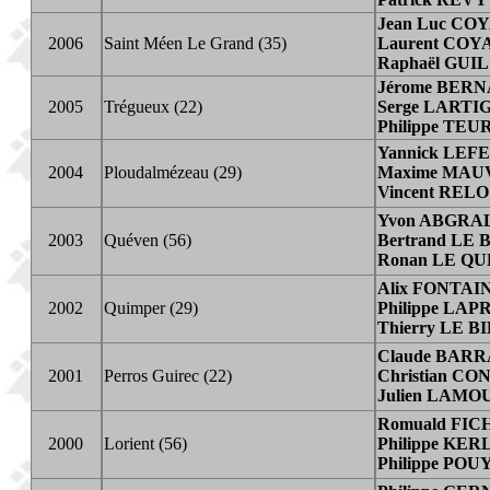
Jean Luc CO
2006
Saint Méen Le Grand (35)
Laurent COY
Raphaël GUIL
Jérome BER
2005
Trégueux (22)
Serge LARTI
Philippe TE
Yannick LE
2004
Ploudalmézeau (29)
Maxime MAU
Vincent RELO
Yvon ABGRA
2003
Quéven (56)
Bertrand LE
Ronan LE Q
Alix FONTAI
2002
Quimper (29)
Philippe LAP
Thierry LE B
Claude BAR
2001
Perros Guirec (22)
Christian CO
Julien LAMO
Romuald FI
2000
Lorient (56)
Philippe KE
Philippe P