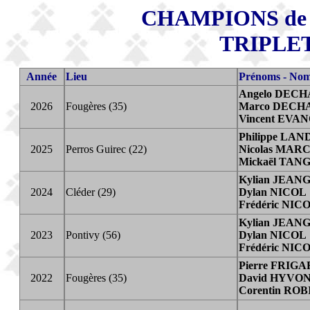
CHAMPIONS de
TRIPLE
Année
Lieu
Prénoms - No
Angelo DEC
2026
Fougères (35)
Marco DECH
Vincent EVA
Philippe LA
2025
Perros Guirec (22)
Nicolas MA
Mickaël TAN
Kylian JEA
2024
Cléder (29)
Dylan NICOL
Frédéric NIC
Kylian JEA
2023
Pontivy (56)
Dylan NICOL
Frédéric NIC
Pierre FRIG
2022
Fougères (35)
David HYVO
Corentin RO