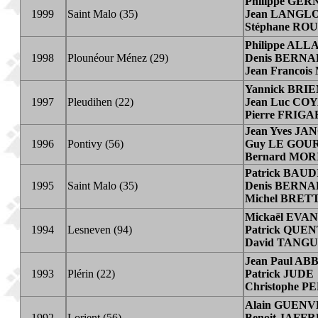
Philippe GE
1999
Saint Malo (35)
Jean LANGLO
Stéphane RO
Philippe ALL
1998
Plounéour Ménez (29)
Denis BERN
Jean Francoi
Yannick BRI
1997
Pleudihen (22)
Jean Luc CO
Pierre FRIG
Jean Yves JA
1996
Pontivy (56)
Guy LE GOU
Bernard MOR
Patrick BAUD
1995
Saint Malo (35)
Denis BERN
Michel BRET
Mickaël EVA
1994
Lesneven (94)
Patrick QUE
David TANG
Jean Paul AB
1993
Plérin (22)
Patrick JUDE
Christophe 
Alain GUEN
1992
Lorient (56)
Benoit JAFFR