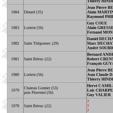
Thierry HIN
Jean Pierre
1984
Dinard (35)
Alain MARTI
Raymond PHI
Guy COUE
1983
Lorient (56)
Alain GRESS
Fernand MO
Daniel DEC
1982
Saint Thégonnec (29)
Marc DECHA
André SOUB
Bernard AND
1981
Saint Brieuc (22)
Robert CREN
Fran
ç
ois GU
Jean Pierre
1980
Lorient (56)
Jean Claude
Thierry HIN
Hervé CAMI
Chateau Gontier (53)
1979
Loic CHARP
puis Ploermel (56)
Guy VALIER
?
1978
Saint Brieuc (22)
?
?