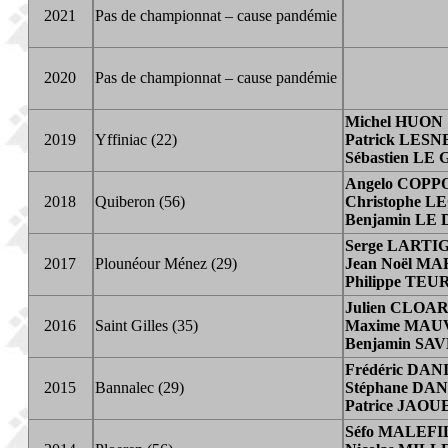
2021
Pas de championnat – cause pandémie
2020
Pas de championnat – cause pandémie
Michel HUON
2019
Yffiniac (22)
Patrick LESN
Sébastien LE
Angelo COP
2018
Quiberon (56)
Christophe 
Benjamin LE
Serge LARTI
2017
Plounéour Ménez (29)
Jean Noël M
Philippe TE
Julien CLOA
2016
Saint Gilles (35)
Maxime MAU
Benjamin SA
Frédéric DAN
2015
Bannalec (29)
Stéphane DA
Patrice JAOU
Séfo MALEF