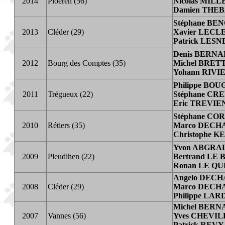
2014
Ploeren (56)
Nicolas MILL
Damien THE
Stéphane BE
2013
Cléder (29)
Xavier LECL
Patrick LESN
Denis BERN
2012
Bourg des Comptes (35)
Michel BRET
Yohann RIVI
Philippe BO
2011
Trégueux (22)
Stéphane CR
Eric TREVIE
Stéphane C
2010
Rétiers (35)
Marco DECH
Christophe 
Yvon ABGRA
2009
Pleudihen (22)
Bertrand LE
Ronan LE Q
Angelo DEC
2008
Cléder (29)
Marco DECH
Philippe LA
Michel BER
2007
Vannes (56)
Yves CHEVI
Patrick REVY