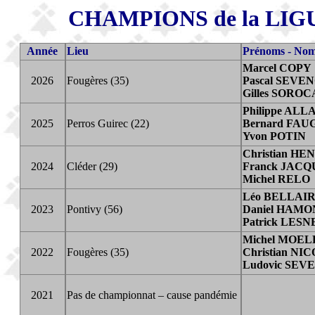
CHAMPIONS de la LIG
Année
Lieu
Prénoms - No
Marcel COP
Y
2026
Fougères (35)
Pascal SEVE
Gilles SOROC
Philippe ALL
2025
Perros Guirec (22)
Bernard FAU
Yvon POTIN
Christian HE
2024
Cléder (29)
Franck JAC
Michel RELO
Léo BELLAI
2023
Pontivy (56)
Daniel HAMO
Patrick LESN
Michel MOE
2022
Fougères (35)
Christian NI
Ludovic SEV
2021
Pas de championnat – cause pandémie