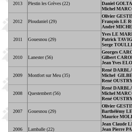
2013
Plestin les Grèves (22)
Daniel GOLTA
Michel MAR
Olivier GEST
2012
Ploudaniel (29)
Fran
ç
ois LE 
André MICH
Yves LE MA
2011
Gouesnou (29)
Patrick TAV
Serge TOULL
Georges CAR
2010
Lanester (56)
Gilbert CAR
Jean Yves EL
René DARBL
2009
Montfort sur Meu (35)
Michel GILB
René OUSTR
René DARBL
2008
Questembert (56)
Michel MAR
René OUSTR
Olivier GEST
2007
Gouesnou (29)
Barthélémy 
Maurice MOL
Jean Claude
2006
Lamballe (22)
Jean Pierre