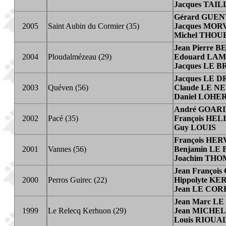
Jacques TAI
Gérard GUE
2005
Saint Aubin du Cormier (35)
Jacques MOR
Michel THO
Jean Pierre
2004
Ploudalmézeau (29)
Edouard LA
Jacques LE 
Jacques LE 
2003
Quéven (56)
Claude LE N
Daniel LOHE
André GOAR
2002
Pacé (35)
Fran
ç
ois HEL
Guy LOUIS
Fran
ç
ois HER
2001
Vannes (56)
Benjamin LE
Joachim TH
Jean Fran
ç
oi
2000
Perros Guirec (22)
Hippolyte K
Jean LE COR
Jean Marc 
1999
Le Relecq Kerhuon (29)
Jean MICHE
Louis RIOUA