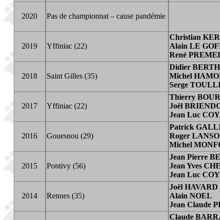
2020
Pas de championnat – cause pandémie
Christian K
2019
Yffiniac (22)
Alain LE GOF
René PREME
Didier BERT
2018
Saint Gilles (35)
Michel HAM
Serge TOULL
Thierry BO
2017
Yffiniac (22)
Joël BRIEND
Jean Luc CO
Patrick GAL
2016
Gouesnou (29)
Roger LANS
Michel MON
Jean Pierre
2015
Pontivy (56)
Jean Yves C
Jean Luc CO
Joël HAVARD
2014
Rennes (35)
Alain NOEL
Jean Claude 
Claude BAR