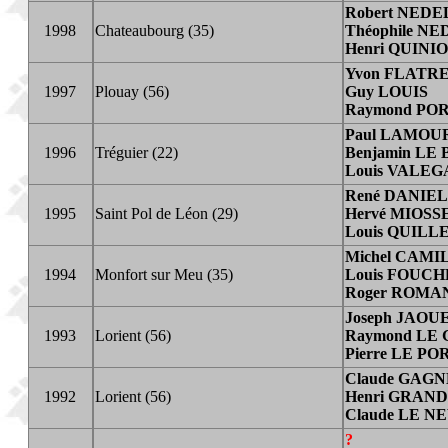
Robert NED
1998
Chateaubourg (35)
Théophile N
Henri QUINI
Yvon FLATR
1997
Plouay (56)
Guy LOUIS
Raymond PO
Paul LAMOU
1996
Tréguier (22)
Benjamin LE
Louis VALE
René DANIE
1995
Saint Pol de Léon (29)
Hervé MIOSS
Louis QUIL
Michel CAMI
1994
Monfort sur Meu (35)
Louis FOUC
Roger ROMA
Joseph JAOU
1993
Lorient (56)
Raymond LE
Pierre LE PO
Claude GAG
1992
Lorient (56)
Henri GRAN
Claude LE N
?