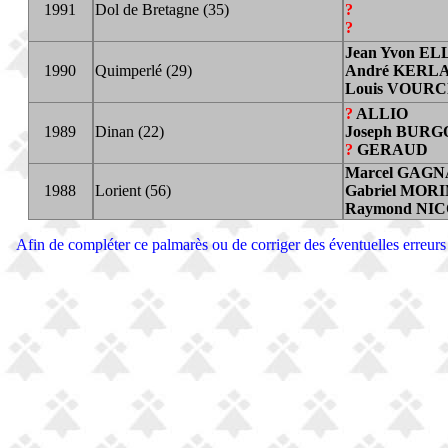
1991
Dol de Bretagne (35)
?
?
Jean Yvon E
1990
Quimperlé (29)
André KERL
Louis VOUR
?
ALLIO
1989
Dinan (22)
Joseph BURG
?
GERAUD
Marcel GAG
1988
Lorient (56)
Gabriel MOR
Raymond NI
Afin de compléter ce palmarès ou de corriger des éventuelles erreurs 