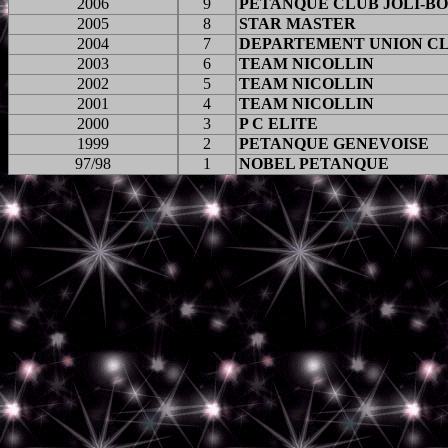
2006
9
PETANQUE CLUB JOLI-BO
2005
8
STAR MASTER
2004
7
DEPARTEMENT UNION C
2003
6
TEAM NICOLLIN
2002
5
TEAM NICOLLIN
2001
4
TEAM NICOLLIN
2000
3
P C ELITE
1999
2
PETANQUE GENEVOISE
97/98
1
NOBEL PETANQUE