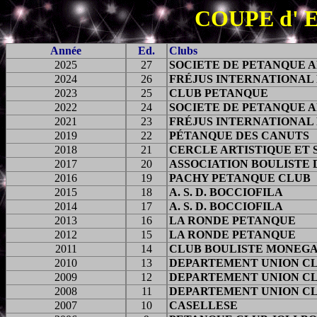
COUPE d' 
Année
Ed.
Clubs
2025
27
SOCIETE DE PETANQUE 
2024
26
FR
ÉJUS INTERNATIONAL
2023
25
CLUB PETANQUE
2022
24
SOCIETE DE PETANQUE 
2021
23
FR
ÉJUS INTERNATIONAL
2019
22
P
É
TANQUE DES CANUTS
2018
21
CERCLE ARTISTIQUE ET 
2017
20
ASSOCIATION BOULISTE 
2016
19
PACHY PETANQUE CLUB
2015
18
A. S. D. BOCCIOFILA
2014
17
A. S. D. BOCCIOFILA
2013
16
LA RONDE PETANQUE
2012
15
LA RONDE PETANQUE
2011
14
CLUB BOULISTE MONEG
2010
13
DEPARTEMENT UNION C
2009
12
DEPARTEMENT UNION C
2008
11
DEPARTEMENT UNION C
2007
10
CASELLESE