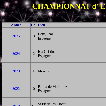
CHAMPIONNAT d' E
Année
Ed.
Lieu
Benejüzar
2025
13
Espagne
Isla Cristina
2024
12
Espagne
2023
11
Monaco
Palma de Majorque
2022
10
Espagne
St Pierre les Elbeuf