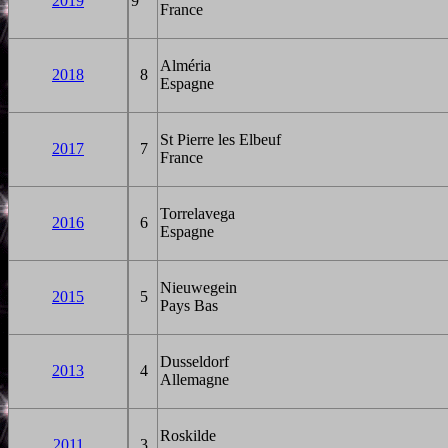
2019
9
France
Alméria
2018
8
Espagne
St Pierre les Elbeuf
2017
7
France
Torrelavega
2016
6
Espagne
Nieuwegein
2015
5
Pays Bas
Dusseldorf
2013
4
Allemagne
Roskilde
2011
3