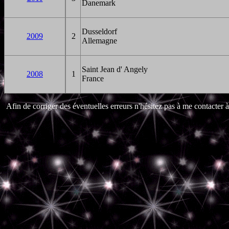
Danemark
Dusseldorf
2009
2
Allemagne
Saint Jean d' Angely
2008
1
France
Afin de corriger des éventuelles erreurs n'hésitez pas à me contacter à