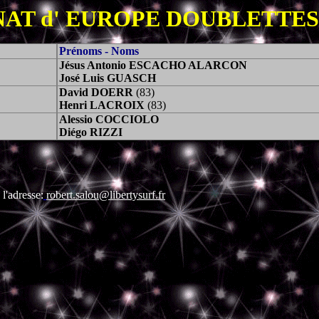
AT d' EUROPE DOUBLETTES
Prénoms - Noms
Jésus Antonio ESCACHO ALARCON
José Luis GUASCH
David DOERR
(83)
Henri LACROIX
(83)
Alessio COCCIOLO
Diégo RIZZI
 l'adresse:
robert.salou@libertysurf.fr