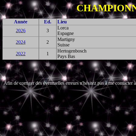
CHAMPIONN
Année
Ed.
Lieu
Lorca
2026
3
Espagne
Martigny
2024
2
Suisse
Hertogenbosch
2022
1
Pays Bas
Afin de corriger des éventuelles erreurs n'hésitez pas à me contacter à