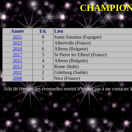
CHAMPIONN
Année
Ed.
Lieu
2025
8
Santa Susanna (Espagne)
2023
7
Albertville (France)
2019
6
Albena (Bulgarie)
2017
5
St Pierre les Elbeuf (France)
2015
4
Albena (Bulgarie)
2013
3
Rome (Italie)
2011
2
G
ö
teborg (Suède)
2009
1
Nice (France)
Afin de corriger des éventuelles erreurs n'hésitez pas à me contacter à