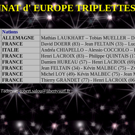
AT d' EUROPE TRIPLETTE
Nations
ALLEMAGNE
Mathias LAUKHART – Tobias MUELLER – Da
FRANCE
David DOERR (83) – Jean FELTAIN (33) – L
ITALIE
Andréa CHIAPELLO – Alessio COCCIOLO – F
FRANCE
Henri LACROIX (83) – Philippe QUINTAIS (1
FRANCE
Damien HUREAU (57) – Henri LACROIX (69) 
FRANCE
Jean FELTAIN (34) - Kévin MALBEC (75) – 
FRANCE
Michel LOY (49)- Kévin MALBEC (75) - Jean
FRANCE
Thierry GRANDET (77) - Henri LACROIX (06
 l'adresse:
robert.salou@libertysurf.fr