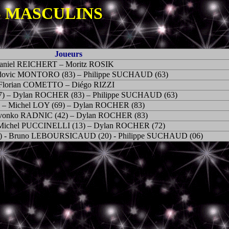
S MASCULINS
Joueurs
niel REICHERT – Moritz ROSIK
udovic MONTORO (83) – Philippe SUCHAUD (63)
lorian COMETTO – Diégo RIZZI
7) – Dylan ROCHER (83) – Philippe SUCHAUD (63)
– Michel LOY (69) – Dylan ROCHER (83)
Zvonko RADNIC (42) – Dylan ROCHER (83)
 Michel PUCCINELLI (13) – Dylan ROCHER (72)
) - Bruno LEBOURSICAUD (20) - Philippe SUCHAUD (06)