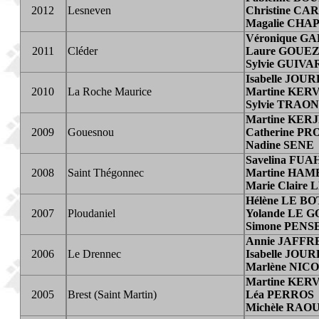
2012
Lesneven
Christine CA
Magalie CHA
Véronique G
2011
Cléder
Laure GOUE
Sylvie GUIVA
Isabelle JO
2010
La Roche Maurice
Martine KE
Sylvie TRAO
Martine KER
2009
Gouesnou
Catherine P
Nadine SENE
Savelina FU
2008
Saint Thégonnec
Martine HAM
Marie Claire
Hélène LE BO
2007
Ploudaniel
Yolande LE 
Simone PENS
Annie JAFFR
2006
Le Drennec
Isabelle JO
Marlène NIC
Martine KE
2005
Brest (Saint Martin)
Léa PERROS
Michèle RAO