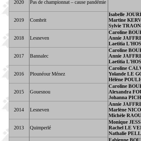
2020
Pas de championnat – cause pandémie
Isabelle JO
2019
Combrit
Martine KE
Sylvie TRAO
Caroline BO
2018
Lesneven
Annie JAFFR
Laetitia L'HO
Caroline BO
2017
Bannalec
Annie JAFFR
Laetitia L'HO
Caroline CA
2016
Plounéour Ménez
Yolande LE 
Hélène POUL
Caroline BO
2015
Gouesnou
Alexandra F
Johanna PIC
Annie JAFFR
2014
Lesneven
Marlène NIC
Michèle RAO
Monique JES
2013
Quimperlé
Rachel LE V
Nathalie PEL
Fabienne B