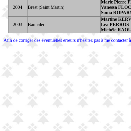
Marie Pierr
2004
Brest (Saint Martin)
Vanessa FL
Sonia ROPAR
Martine KE
2003
Bannalec
Léa PERROS
Michèle RAO
Afin de corriger des éventuelles erreurs n'hésitez pas à me contacter à