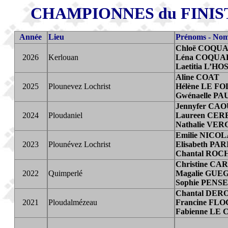
CHAMPIONNES du FINIS
Année
Lieu
Prénoms - No
Chloë COQU
2026
Kerlouan
Léna COQUA
Laetitia L’HO
Aline COAT
2025
Plounevez Lochrist
Hélène LE F
Gwénaelle P
Jennyfer CA
2024
Ploudaniel
Laureen CE
Nathalie VE
Emilie NICO
2023
Plounévez Lochrist
Elisabeth PA
Chantal RO
Christine CA
2022
Quimperlé
Magalie GU
Sophie PENS
Chantal DER
2021
Ploudalmézeau
Francine FL
Fabienne LE