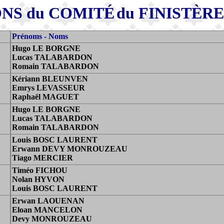
NS du COMIT
É
du FINIST
È
RE
Prénoms - Noms
Hugo LE BORGNE
Lucas TALABARDON
R
omain TALABARDON
Kériann BLEUNVEN
Emrys LEVASSEUR
Raphaël MAGUET
Hugo LE BORGNE
Lucas TALABARDON
Romain TALABARDON
Louis BOSC LAURENT
Erwann DEVY MONROUZEAU
Tiago MERCIER
Timéo FICHOU
Nolan HYVON
Louis BOSC LAURENT
Erwan LAOUENAN
Eloan MANCELON
Devy MONROUZEAU