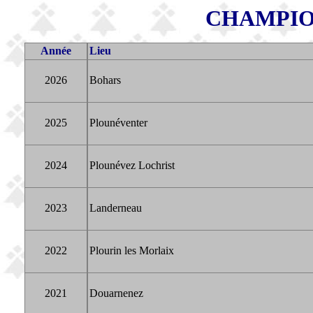
CHAMPIO
Année
Lieu
2026
Bohars
2025
Plounéventer
2024
Plounévez Lochrist
2023
Landerneau
2022
Plourin les Morlaix
2021
Douarnenez