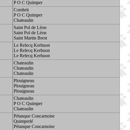
P O C Quimper
Combrit
P O C Quimper
Chateaulin
Saint Pol de Léon
Saint Pol de Léon
Saint Martin Brest
Le Relecq Kerhuon
Le Relecq Kerhuon
Le Relecq Kerhuon
Chateaulin
Chateaulin
Chateaulin
Plouigneau
Plouigneau
Plouigneau
Chateaulin
P O C Quimper
Chateaulin
Pétanque Concarnoise
Quimperlé
Pétanque Concarnoise