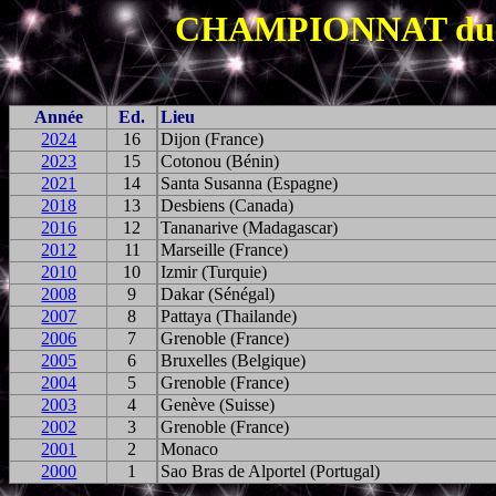
CHAMPIONNAT du 
Année
Ed.
Lieu
2024
16
Dijon (France)
2023
15
Cotonou (Bénin)
2021
14
Santa Susanna (Espagne)
2018
13
Desbiens (Canada)
2016
12
Tananarive (Madagascar)
2012
11
Marseille (France)
2010
10
Izmir (Turquie)
2008
9
Dakar (Sénégal)
2007
8
Pattaya (Thailande)
2006
7
Grenoble (France)
2005
6
Bruxelles (Belgique)
2004
5
Grenoble (France)
2003
4
Genève (Suisse)
2002
3
Grenoble (France)
2001
2
Monaco
2000
1
Sao Bras de Alportel (Portugal)