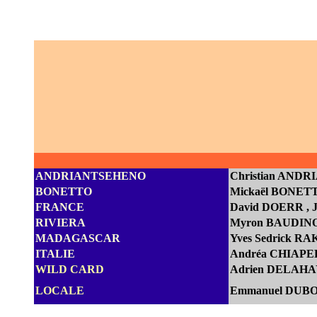
ANDRIANTSEHENO
Christian AND
BONETTO
Mickaël BONE
FRANCE
D
avid DOERR
,
RIVIERA
Myron BAUDIN
MADAGASCAR
Yves Sedrick 
ITALIE
Andréa CHIAPEL
WILD CARD
Adrien DELAHAY
LOCALE
Emmanuel DUBO