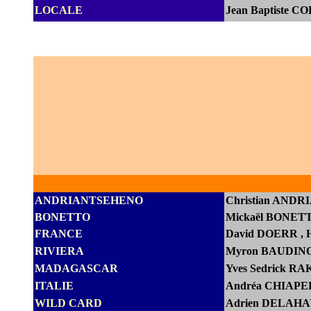
LOCALE
Jean Baptiste C
ANDRIANTSEHENO
Christian AND
BONETTO
Mickaël BONET
FRANCE
D
avid DOERR
,
RIVIERA
Myron BAUDINO
MADAGASCAR
Yves Sedrick 
ITALIE
Andréa CHIAPEL
WILD CARD
Adrien DELAHAY