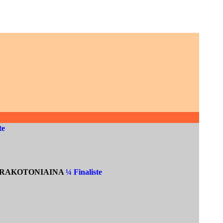
te
na RAKOTONIAINA
¼ Finaliste