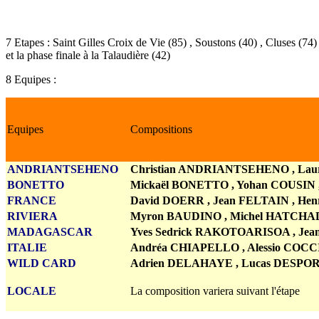
7 Etapes : Saint Gilles Croix de Vie (85) , Soustons (40) , Cluses (74) 
et la phase finale à la Talaudière (42)
8 Equipes :
Equipes
Compositions
ANDRIANTSEHENO
Christian ANDRIANTSEHENO
, La
BONETTO
Mickaël BONETTO
, Yohan COUSIN
FRANCE
D
avid DOERR
, Jean FELTAIN
, He
RIVIERA
Myron BAUDINO
, Michel HATCH
MADAGASCAR
Yves Sedrick RAKOTOARISOA
, Jea
ITALIE
Andréa CHIAPELLO , Alessio COCC
WILD CARD
Adrien DELAHAYE , Lucas DESPORT 
LOCALE
La composition variera suivant l'étape