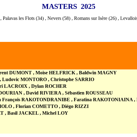
MASTERS 2025
, Palavas les Flots (34) , Nevers (58) , Romans sur Isère (26) , Levalloi
urent DUMONT
, Moise
HELFRICK
, Baldwin MAGNY
, Ludovic MONTORO , Christophe SARRIO
nri LACROIX
, Dylan ROCHER
ADOURIAN
, David RIVIERA
, Sébastien ROUSSEAU
n Fran
çois RAKOTONDRANIBE
, Faratina RAKOTONIAINA , 
IOLO , Florian COMETTO ,
Diégo RIZZI
, Basil JACKEL , Michel LOY