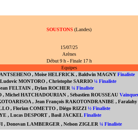
SOUSTONS
(Landes)
15/07/25
Arènes
Début 9 h - Finale 17 h
Equipes
RIANTSEHENO
, Moise
HELFRICK
, Baldwin MAGNY
Finaliste
, Ludovic MONTORO , Christophe SARRIO
¼ Finaliste
 Jean FELTAIN
, Dylan ROCHER
¼ Finaliste
O
, Michel HATCHADOURIAN
, Sébastien ROUSSEAU
Vainque
RAKOTOARISOA
, Jean Fran
çois RAKOTONDRANIBE
, Faralahy
LO , Florian COMETTO ,
Diégo RIZZI
½ Finaliste
E , Lucas DESPORT , Basil JACKEL
Finaliste
I , Donovan LAMBERGER , Nelson ZIGLER
¼ Finaliste