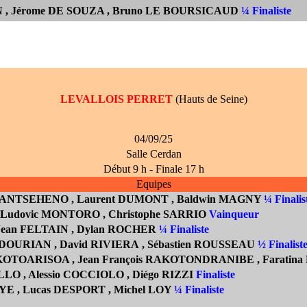
 , Jérome DE SOUZA , Bruno LE BOURSICAUD
¼ Finaliste
LEVALLOIS PERRET
(Hauts de Seine)
04/09/25
Salle Cerdan
Début 9 h - Finale 17 h
Equipes
RIANTSEHENO
, Laurent DUMONT
, Baldwin MAGNY
¼ Finalis
, Ludovic MONTORO , Christophe SARRIO
Vainqueur
 Jean FELTAIN
, Dylan ROCHER
¼ Finaliste
ADOURIAN
, David RIVIERA , Sébastien ROUSSEAU
½ Finalist
RAKOTOARISOA
, Jean François RAKOTONDRANIBE
, Farati
LO , Alessio COCCIOLO ,
Diégo RIZZI
Finaliste
E , Lucas DESPORT , Michel LOY
¼ Finaliste