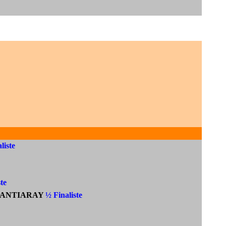
liste
te
ANTIARAY
½ Finaliste