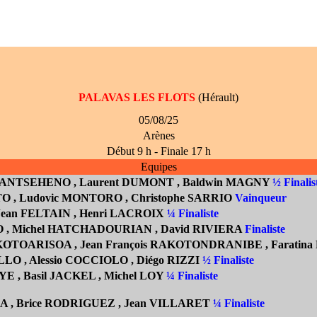
PALAVAS LES FLOTS
(Hérault)
05/08/25
Arènes
Début 9 h - Finale 17 h
Equipes
RIANTSEHENO
, Laurent DUMONT
, Baldwin MAGNY
½ Finalis
O , Ludovic MONTORO , Christophe SARRIO
Vainqueur
 Jean FELTAIN
, Henri LACROIX
¼ Finaliste
O
, Michel HATCHADOURIAN
, David RIVIERA
Finaliste
RAKOTOARISOA
, Jean Fran
çois RAKOTONDRANIBE
, Farati
LO , Alessio COCCIOLO ,
Diégo RIZZI
½ Finaliste
E , Basil JACKEL , Michel LOY
¼ Finaliste
A , Brice RODRIGUEZ , Jean VILLARET
¼ Finaliste