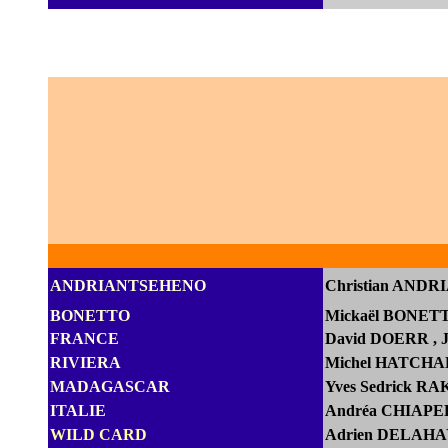
ANDRIANTSEHENO
Christian AND
BONETTO
Mickaël BONETT
FRANCE
D
avid DOERR
,
RIVIERA
Michel HATCH
MADAGASCAR
Yves Sedrick 
ITALIE
Andréa CHIAPEL
WILD CARD
Adrien DELAHAY