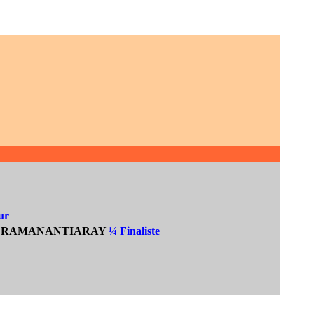
ur
RAMANANTIARAY
¼ Finaliste