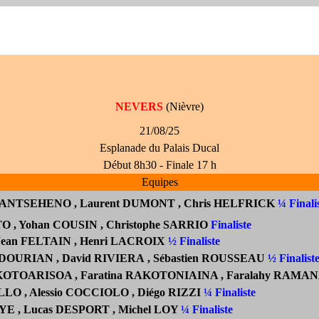
NEVERS
(Nièvre)
21/08/25
Esplanade du Palais Ducal
Début 8h30 - Finale 17 h
Equipes
RIANTSEHENO
, Laurent DUMONT
, Chris HELFRICK
¼ Finali
O , Yohan COUSIN
, Christophe SARRIO
Finaliste
 Jean FELTAIN
, Henri LACROIX
½ Finaliste
ADOURIAN
, David RIVIERA , Sébastien ROUSSEAU
½ Finalist
RAKOTOARISOA
, Faratina RAKOTONIAINA , Faralahy
RAMAN
LO , Alessio COCCIOLO ,
Diégo RIZZI
¼ Finaliste
E , Lucas DESPORT , Michel LOY
¼ Finaliste