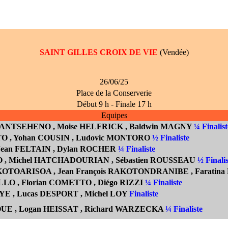
SAINT GILLES CROIX DE VIE
(Vendée)
26/06/25
Place de la Conserverie
Début 9 h - Finale 17 h
Equipes
RIANTSEHENO
, Moise
HELFRICK
, Baldwin MAGNY
¼ Finalist
TTO
, Yohan COUSIN
, Ludovic MONTORO
½ Finaliste
 Jean FELTAIN
, Dylan ROCHER
¼ Finaliste
O
, Michel HATCHADOURIAN
, Sébastien ROUSSEAU
½ Finalis
RAKOTOARISOA
, Jean Fran
çois RAKOTONDRANIBE
, Farati
LO , Florian COMETTO ,
Diégo RIZZI
¼ Finaliste
E , Lucas DESPORT , Michel LOY
Finaliste
UE , Logan HEISSAT , Richard WARZECKA
¼ Finaliste