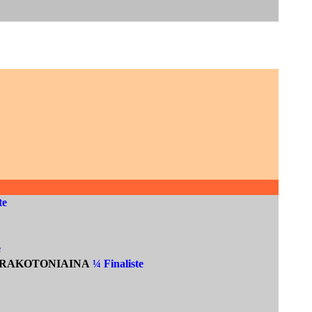
te
e
na RAKOTONIAINA
¼ Finaliste