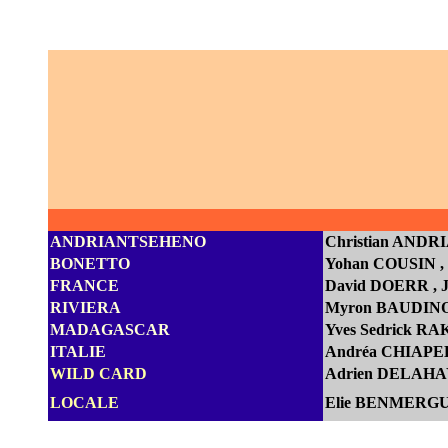
ANDRIANTSEHENO
Christian AND
BONETTO
Yohan COUSIN
FRANCE
D
avid DOERR
,
RIVIERA
Myron BAUDIN
MADAGASCAR
Yves Sedrick 
ITALIE
Andréa CHIAPEL
WILD CARD
Adrien DELAHAY
LOCALE
Elie BENMERGU