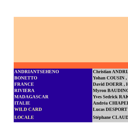
ANDRIANTSEHENO
Christian AND
BONETTO
Yohan COUSIN
FRANCE
D
avid DOERR
,
RIVIERA
Myron BAUDIN
MADAGASCAR
Yves Sedrick 
ITALIE
Andréa CHIAPEL
WILD CARD
Lucas DESPORT ,
LOCALE
Stéphane CLAUDI