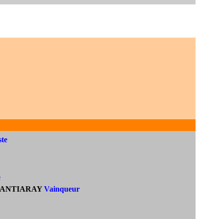
ste
e
ANTIARAY
Vainqueur