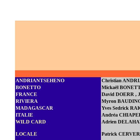
ANDRIANTSEHENO
Christian AND
BONETTO
Mickaël BONETT
FRANCE
D
avid DOERR
,
RIVIERA
Myron BAUDIN
MADAGASCAR
Yves Sedrick 
ITALIE
Andréa CHIAPEL
WILD CARD
Adrien DELAHAY
LOCALE
Patrick CERVER