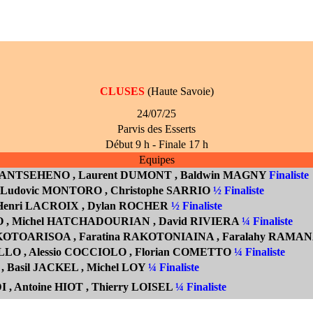
CLUSES
(Haute Savoie)
24/07/25
Parvis des Esserts
Début 9 h - Finale 17 h
Equipes
RIANTSEHENO
, Laurent DUMONT
, Baldwin MAGNY
Finaliste
, Ludovic MONTORO , Christophe SARRIO
½ Finaliste
 Henri LACROIX
, Dylan ROCHER
½ Finaliste
O
, Michel HATCHADOURIAN
, David RIVIERA
¼ Finaliste
RAKOTOARISOA
, Faratina RAKOTONIAINA , Faralahy
RAMAN
LO , Alessio COCCIOLO , Florian COMETTO
¼ Finaliste
 Basil JACKEL , Michel LOY
¼ Finaliste
 , Antoine HIOT , Thierry LOISEL
¼ Finaliste