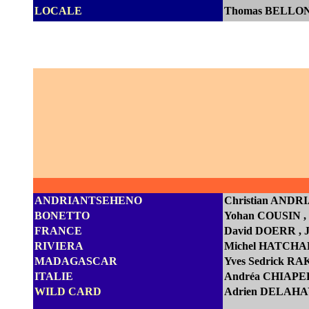
LOCALE
Thomas BELLON
ANDRIANTSEHENO
Christian AND
BONETTO
Yohan COUSIN
FRANCE
D
avid DOERR
,
RIVIERA
Michel HATCH
MADAGASCAR
Yves Sedrick 
ITALIE
Andréa CHIAPEL
WILD CARD
Adrien DELAHAY